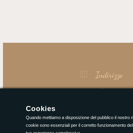
Indirizzo
Via Camollia, 88-90
53100 Siena (SI)
Cookies
P.iva: 01387950528
Quando mettiamo a disposizione del pubblico il nostro ri
cookie sono essenziali per il corretto funzionamento del
tua esperienza complessiva.