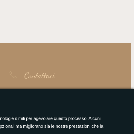
Contattaci
Merc - Sab: 19:00 – 23:45
Dom - Mart: Chiuso
cnologie simili per agevolare questo processo. Alcuni
pzionali ma migliorano sia le nostre prestazioni che la