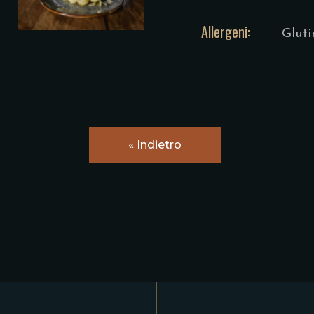
Allergeni:
Glu
« Indietro