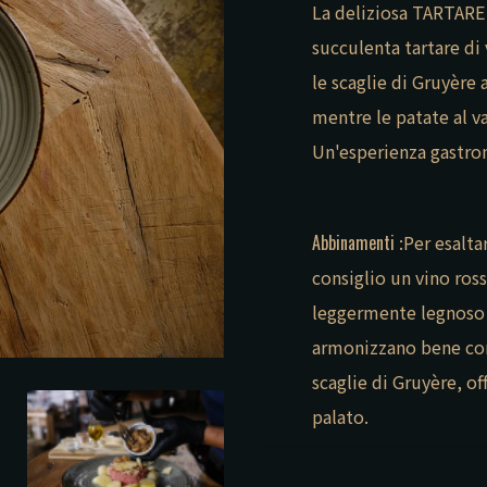
La deliziosa TARTARE
succulenta tartare di
le scaglie di Gruyère
mentre le patate al v
Un'esperienza gastron
Abbinamenti
:Per esalt
consiglio un vino ro
leggermente legnoso 
armonizzano bene con 
scaglie di Gruyère, o
palato.