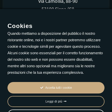
Via Camollia, 88-90
53100 Siena (SI)
P.iva: 01387950528
Cookies
Quando mettiamo a disposizione del pubblico il nostro
ristorante online, noi e i nostri partner potremmo utilizzare
cookie e tecnologie simili per agevolare questo processo.
Contattaci
Alcuni cookie sono essenziali per il corretto funzionamento
del nostro sito web e non possono essere disabilitati,
Merc - Sab: 19:00 – 23:45
mentre altri sono opzionali ma migliorano sia le nostre
Dom - Mart: Chiuso
prestazioni che la tua esperienza complessiva.
Accetta tutti i cookie
Leggi di più
© 2023
Privacy Policy
| Siti web per