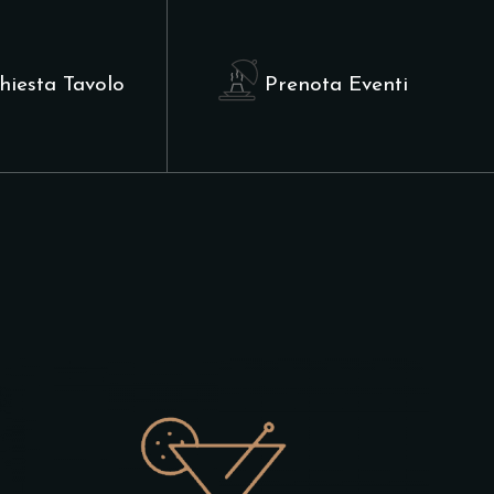
hiesta Tavolo
Prenota Eventi