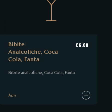
Bibite
€6.00
Analcoliche, Coca
Cola, Fanta
Bibite analcoliche, Coca Cola, Fanta