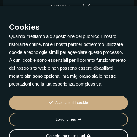
53100 Siena (SI)
P.iva: 01387950528
Cookies
Quando mettiamo a disposizione del pubblico il nostro
ristorante online, noi e i nostri partner potremmo utilizzare
cookie e tecnologie simili per agevolare questo processo.
Contattaci
Alcuni cookie sono essenziali per il corretto funzionamento
del nostro sito web e non possono essere disabilitati,
Merc - Sab: 19:00 – 23:45
mentre altri sono opzionali ma migliorano sia le nostre
Dom - Mart: Chiuso
prestazioni che la tua esperienza complessiva.
Accetta tutti i cookie
Leggi di più
© 2023
Privacy Policy
| Siti web per
Cambia impostazioni